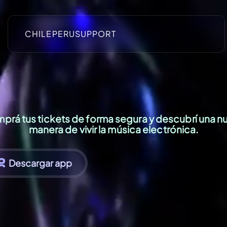
CHILE
PERU
SUPPORT
prá tus tickets de forma segura y descubrí una n
manera de vivir la música electrónica.
Descargar app